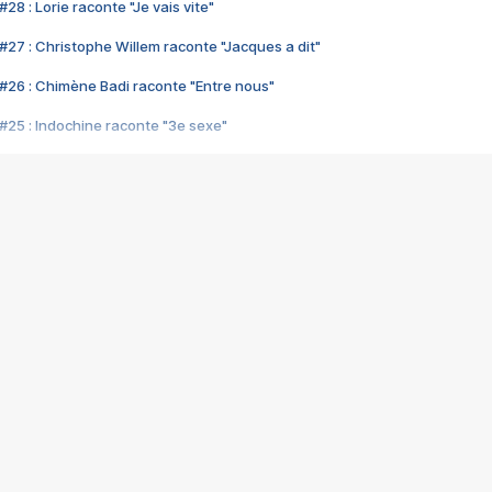
28 : Lorie raconte "Je vais vite"
#27 : Christophe Willem raconte "Jacques a dit"
#26 : Chimène Badi raconte "Entre nous"
#25 : Indochine raconte "3e sexe"
#24 : Zaho raconte "C'est chelou"
#23 : Patrick Bruel raconte "Au café des délices"
#22 : Kyo raconte "Le chemin"
#21 : Nolwenn Leroy raconte "Cassé"
#20 : Patrick Hernandez raconte "Born to be alive"
#19 : Lorie raconte "Près de moi"
#18 : Michael Jones raconte "A nos actes manqués" (avec Jean-Jacque
#17 : Khaled raconte "Aïcha"
#16 : Corneille raconte "Parce qu'on vient de loin"