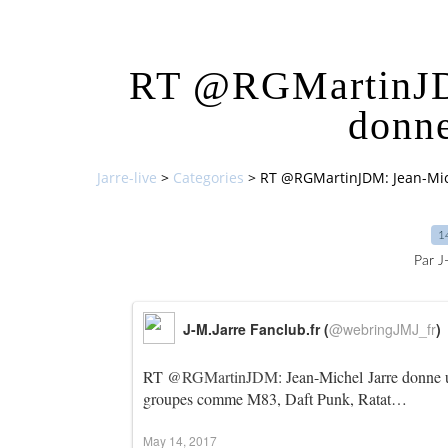
RT @RGMartinJDM
donne
Jarre-live
>
Categories
>
RT @RGMartinJDM: Jean-Mich
1
Par J
J-M.Jarre Fanclub.fr (
@webringJMJ_fr
)
RT
@RGMartinJDM
: Jean-Michel Jarre donne u
groupes comme M83, Daft Punk, Ratat…
May 14, 2017