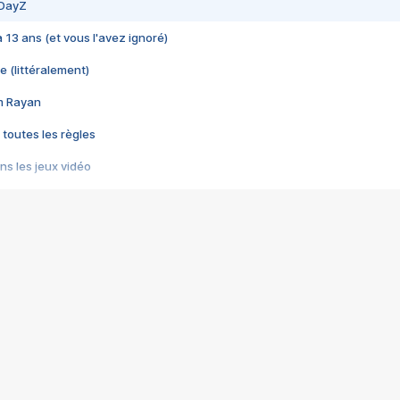
 DayZ
 a 13 ans (et vous l'avez ignoré)
e (littéralement)
im Rayan
 toutes les règles
s les jeux vidéo
us choquant de Rockstar ? - Le scandale BULLY
e plus moche de Steam
du RÊVE tourne au CAUCHEMAR
pendant 8 heures
it… à tort
umiliés par un jeu vidéo
ire - Final Fantasy 8