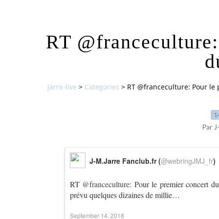
RT @franceculture:
d
Jarre-live
>
Categories
>
RT @franceculture: Pour le 
1
Par J
J-M.Jarre Fanclub.fr (
@webringJMJ_fr
)
RT
@franceculture
: Pour le premier concert du
prévu quelques dizaines de millie…
September 14, 2018