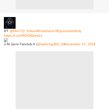
RT
@Dlm722
:
#JeanMichelJarre
#EquinoxeInfinity
https://t.co/rROG8dme2z
J-M.Jarre Fanclub.fr (
@webringJMJ_fr
)
November 21, 2018