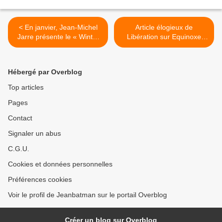
< En janvier, Jean-Michel
Article élogieux de
Jarre présente le « Winter
Libération sur Equinoxe
of Moon » d'ARTE : voici la
Infinity >
programmation.
Hébergé par Overblog
Top articles
Pages
Contact
Signaler un abus
C.G.U.
Cookies et données personnelles
Préférences cookies
Voir le profil de Jeanbatman sur le portail Overblog
Créer un blog sur Overblog