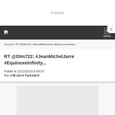
Publicité
MENU
Accueil
» RT @Dlm722: #JeanMichelJarre #EquinoxeInfinity...
RT @Dlm722: #JeanMichelJarre
#EquinoxeInfinity...
Publié le 21/11/2018 à 09:57
Par
J-M.Jarre Fanclub.fr