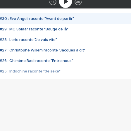
#30 : Eve Angeli raconte "Avant de partir"
#29 : MC Solaar raconte "Bouge de là"
28 : Lorie raconte "Je vais vite"
#27 : Christophe Willem raconte "Jacques a dit"
#26 : Chimène Badi raconte "Entre nous"
#25 : Indochine raconte "3e sexe"
#24 : Zaho raconte "C'est chelou"
#23 : Patrick Bruel raconte "Au café des délices"
#22 : Kyo raconte "Le chemin"
#21 : Nolwenn Leroy raconte "Cassé"
#20 : Patrick Hernandez raconte "Born to be alive"