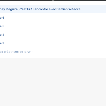
bey Maguire, c'est lui ! Rencontre avec Damien Witecka
e 6
e 5
e 4
e 3
s créatrices de la VF !
e 2
e 1
e Mektoub My Love arrive enfin ! Rencontre avec Shaïn Boumedine et Sal
i : après Toni en famille
elle réalise le bouleversant Dites lui que je l'aime
ais ! Rencontre autour de Vie privée de Rebecca Zlotowski