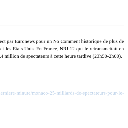
irect par Euronews pour un No Comment historique de plus de
et les Etats Unis. En France, NRJ 12 qui le retransmettait en
1,4 million de spectateurs à cette heure tardive (23h50-2h00).
derniere-minute/monaco-25-milliards-de-spectateurs-pour-le-