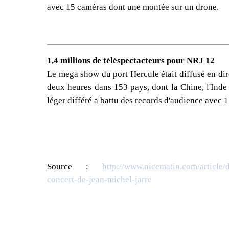
avec 15 caméras dont une montée sur un drone.
1,4 millions de téléspectacteurs pour NRJ 12
Le mega show du port Hercule était diffusé en d
deux heures dans 153 pays, dont la Chine, l'Inde 
léger différé a battu des records d'audience avec 
Source :
http://www.nicematin.com/article/
concert-de-jean-michel-jarre