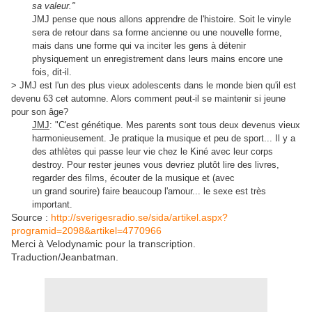
sa valeur."
JMJ pense que nous allons apprendre de l'histoire. Soit le vinyle
sera de retour dans sa forme ancienne ou une nouvelle forme,
mais dans une forme qui va inciter les gens à détenir
physiquement un enregistrement dans leurs mains encore une
fois, dit-il.
> JMJ est l'un des plus vieux adolescents dans le monde bien qu'il est
devenu 63 cet automne. Alors comment peut-il se maintenir si jeune
pour son âge?
JMJ
: "C'est génétique. Mes parents sont tous deux devenus vieux
harmonieusement. Je pratique la musique et peu de sport... Il y a
des athlètes qui passe leur vie chez le Kiné avec leur corps
destroy. Pour rester jeunes vous devriez plutôt lire des livres,
regarder des films, écouter de la musique et (avec
un grand sourire) faire beaucoup l'amour... le sexe est très
important.
Source :
http://sverigesradio.se/sida/artikel.aspx?
programid=2098&artikel=4770966
Merci à Velodynamic pour la transcription.
Traduction/Jeanbatman.