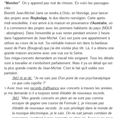
"Monitor"
. On y apprend pas mal de choses. En voici les passages-
clés :
Bientôt Jean-Michel Jarre se rendra à Oslo, en Norvège, pour lancer
des projets avec
Royksöpp
, le duo électro norvégien. Cette après-
midi ensoleillée, il est arrivé à la maison en provenance d'
Australie
, où
il a commencé des projets avec les premiers habitants du pays (NDLR
: aborigènes). Dans l'ensemble je suis rester pendant environ 1 heure
dans l'appartement de Jean-Michel. Ceci est juste une appartement à
utiliser au cours de la nuit. Sa véritable maison est dans la banlieue
ouest de Paris (Bougival) que j'ai été visitée plus tôt. Là, il a obtenu une
grande maison ancienne avec une vue sur la Seine.
Ses méga-concerts demandent un travail très exigeant. Tous les détails
sont à travailler et s'emboîtent parfaitement. Mais il ya un détail qui est
la plus grande crainte de Jean-Michel. C'est le fait qu'il oublie son
pantalon.
JMJ rit et dit:
"Je ne sais pas D'un point de vue psychanalytique
ce que cela signifie ?"
> Avec tous ses
records d'affluence
aux concerts à travers les années,
je me demande si il a toujours tenté d'établir de nouveaux records.
JMJ
:
"Mes grands concerts en plein air ne sont pas comme
essayer de gagner une course de Formule 1, je n'essaie pas
d'établir de nouveaux records. Je suis privilégié dans le monde de
la musique électronique, je le sais. On ne sait jamais combien de