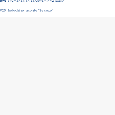
#26 : Chimène Badi raconte "Entre nous"
#25 : Indochine raconte "3e sexe"
#24 : Zaho raconte "C'est chelou"
#23 : Patrick Bruel raconte "Au café des délices"
#22 : Kyo raconte "Le chemin"
#21 : Nolwenn Leroy raconte "Cassé"
#20 : Patrick Hernandez raconte "Born to be alive"
#19 : Lorie raconte "Près de moi"
#18 : Michael Jones raconte "A nos actes manqués" (avec Jean-Jacque
#17 : Khaled raconte "Aïcha"
#16 : Corneille raconte "Parce qu'on vient de loin"
#15 : Indochine raconte "L'aventurier"
14 : Lorie raconte "Sur un air latino"