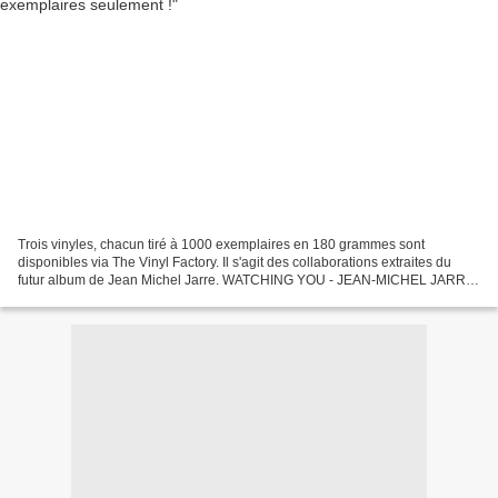
Trois vinyles, chacun tiré à 1000 exemplaires en 180 grammes sont
disponibles via The Vinyl Factory. Il s'agit des collaborations extraites du
futur album de Jean Michel Jarre. WATCHING YOU - JEAN-MICHEL JARRE
x 3D (MASSIVE ATTACK) A-Side: Watching You...