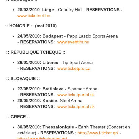
28/03/2010
:
Liege
- Country Hall -
RESERVATIONS :
www.ticketnet.be
:: HONGRIE :: (mai 2010)
24/05/2010:
Budapest -
Papp Laszlo Sports Arena
-
RESERVATIONS:
www.eventim.hu
:: RÉPUBLIQUE TCHÈQUE ::
26/05/2010:
Liberec -
Tip Sport Arena
-
RESERVATIONS:
www.ticketpro.cz
:: SLOVAQUIE ::
27/05/2010:
Bratislava -
Sibamac Arena
-
RESERVATIONS:
www.ticketportal.sk
28/05/2010:
Kosice-
Steel Arena
-
RESERVATIONS:
www.ticketportal.sk
:: GRECE ::
30/05/2010:
Thessalonique
-
Earth Theater (Concert en
extérieur) -
RESERVATIONS :
http://www.i-ticket.gr/
-
http://www.ticketarena.gr/