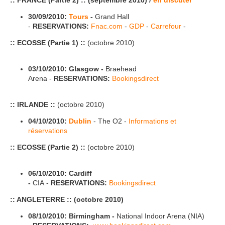
:: FRANCE (Partie 2) ::
(septembre 2010) /
en discuter
30/09/2010:
Tours
-
Grand Hall
-
RESERVATIONS:
Fnac.com
-
GDP
-
Carrefour
-
:: ECOSSE (Partie 1) ::
(octobre 2010)
03/10/2010:
Glasgow -
Braehead
Arena -
RESERVATIONS:
Bookingsdirect
:: IRLANDE ::
(octobre 2010)
04/10/2010:
Dublin
- The O2 -
Informations et
réservations
:: ECOSSE (Partie 2) ::
(octobre 2010)
06/10/2010:
Cardiff
-
CIA -
RESERVATIONS:
Bookingsdirect
:: ANGLETERRE :: (octobre 2010)
08/10/2010:
Birmingham -
National Indoor Arena (NIA)