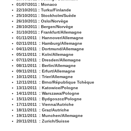
01/07/2011 : Monaco
22/10/2011 : Turku/Finlande
25/10/2011 : Stockholm/Suède
26/10/2011 : Oslo/Norvège
28/10/2011 : Bergen/Norvège
31/10/2011 : Frankfurt/Allemagne
01/11
/2011
: Hannover/Allemagne
02/11
/2011
: Hamburg/Allemagne
04/11
/2011
: Dortmund/Allemagne
05/11
/2011
: Koln/Allemagne
07/11
/2011
: Dresden/Allemagne
08/11
/2011
: Berlin/Allemagne
09/11
/2011
: Erfurt/Allemagne
10/11
/2011
: Trier/Allemagne
12/11
/2011
: Brno/République Tchèque
13/11
/2011
: Katowice/Pologne
14/11
/2011
: Warszawa/Pologne
15/11
/2011
: Bydgoszcz/Pologne
17/11
/2011
: Vienna/Autriche
18/11
/2011
: Graz/Autriche
19/11
/2011
: Munchen/Allemagne
20/11
/2011
: Zurich/Suisse