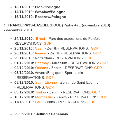
13/11/2010: Plock/Pologne
14/11/2010: Wroclaw/Pologne
15/11/2010: Rzeszow/Pologne
:: FRANCE/PAYS-BAS/BELGIQUE (Partie 4)
:: (novembre 2010)
/ décembre 2010
24/11/2010:
Brest
- Parc des expositions du Penfeld
-
RESERVATIONS:
GDP
25/11/2010:
Caen
- Zenith - RESERVATIONS:
GDP
26/11/2010:
Amiens
- Zenith - RESERVATIONS:
GDP
29/11/2010:
Rotterdam - RESERVATIONS:
GDP
01/12/2010:
Épernay
- Millesium - RESERVATIONS:
GDP
02/12/2010:
Orléans
-
Zenith - RESERVATIONS:
GDP
03/12/2010:
Anvers/Belgique - Sportpaleis
- RESERVATIONS:
GDP
08/12/2010:
Saint-Etienne
- Zenith de Saint-Etienne
- RESERVATIONS:
GDP
09/12/2010:
Toulon
- Zenith - RESERVATIONS:
GDP
10/12/2010:
Montpellier
- Zenith - RESERVATIONS:
GDP
11/12/2010:
Pau
- Zenith - RESERVATIONS:
GDP
29/05/2011 : Jelling /
Danemark