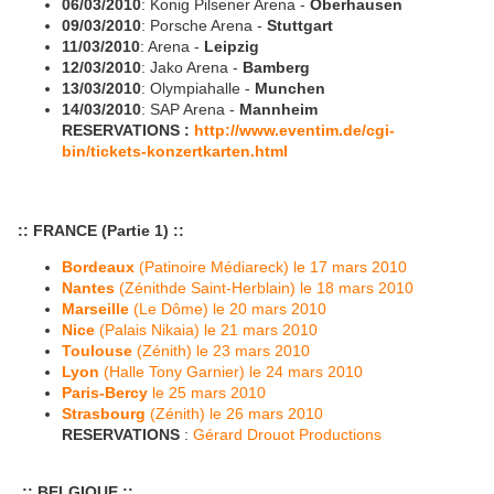
06/03/2010
: Konig Pilsener Arena -
Oberhausen
09/03/2010
: Porsche Arena -
Stuttgart
11/03/2010
: Arena -
Leipzig
12/03/2010
: Jako Arena -
Bamberg
13/03/2010
: Olympiahalle -
Munchen
14/03/2010
: SAP Arena -
Mannheim
RESERVATIONS :
http://www.eventim.de/cgi-
bin/tickets-konzertkarten.html
:: FRANCE (Partie 1) ::
Bordeaux
(Patinoire Médiareck) le 17 mars 2010
Nantes
(Zénithde Saint-Herblain) le 18 mars 2010
Marseille
(Le Dôme) le 20 mars 2010
Nice
(Palais Nikaia) le 21 mars 2010
Toulouse
(Zénith) le 23 mars 2010
Lyon
(Halle Tony Garnier) le 24 mars 2010
Paris-Bercy
le 25 mars 2010
Strasbourg
(Zénith) le 26 mars 2010
RESERVATIONS
:
Gérard Drouot Productions
:: BELGIQUE ::