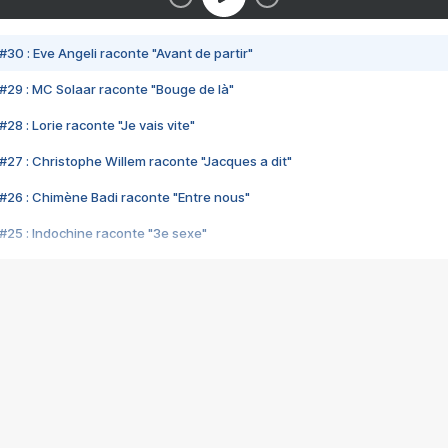
#30 : Eve Angeli raconte "Avant de partir"
#29 : MC Solaar raconte "Bouge de là"
28 : Lorie raconte "Je vais vite"
#27 : Christophe Willem raconte "Jacques a dit"
#26 : Chimène Badi raconte "Entre nous"
#25 : Indochine raconte "3e sexe"
#24 : Zaho raconte "C'est chelou"
#23 : Patrick Bruel raconte "Au café des délices"
#22 : Kyo raconte "Le chemin"
#21 : Nolwenn Leroy raconte "Cassé"
#20 : Patrick Hernandez raconte "Born to be alive"