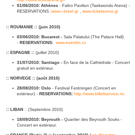
01/06/2010: Athènes
- Faliro Pavilion (Taekwondo Arena) -
RESERVATIONS :
www.i-ticket.gr
,
www.ticketarena.gr
:: ROUMANIE :: (juin 2010)
03/06/2010:
Bucarest -
Sala Palatului (The Palace Hall)
-
RESERVATIONS:
www.eventim.ro
:: ESPAGNE ::
(juillet 2010)
31/07/2010:
Santiago
-
En face de la Cathédrale - Concert
gratuit en extérieur.
:: NORVEGE :: (août 2010)
28/08/2010: Oslo
- Festival Festningen (Concert en
extérieur) -
RESERVATIONS:
http://www.billettservice.no
:: LIBAN
:: (Septembre 2010)
18/09/2010:
Beyrouth
-
Quartier des Beyrouth Souks -
Concert en extérieur.