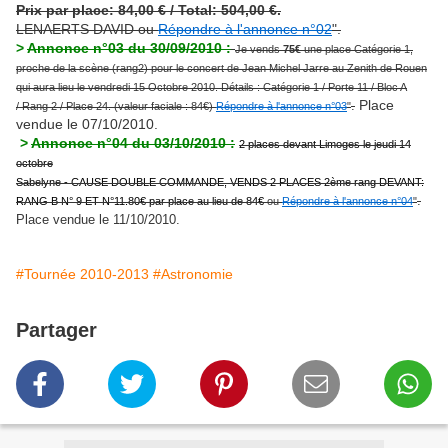
Prix par place: 84,00 € / Total: 504,00 €.
LENAERTS DAVID ou
Répondre à l'annonce n°02
".
>
Annonce n°03 du 30/09/2010 :
Je vends
75€
une place Catégorie 1,
proche de la scène (rang2) pour le concert de Jean Michel Jarre au Zenith de Rouen
qui aura lieu le vendredi 15 Octobre 2010. Détails : Catégorie 1 / Porte 11 / Bloc A
Place
.
/ Rang 2 / Place 24. (valeur faciale : 84€)
Répondre à l'annonce n°03
"
vendue le 07/10/2010.
>
Annonce n°04 du 03/10/2010 :
2 places devant Limoges le jeudi 14
octobre
Sabelyne - CAUSE DOUBLE COMMANDE, VENDS 2 PLACES 2ème rang DEVANT:
.
RANG B N° 9 ET N°11.80€ par place au lieu de 84€
ou
Répondre à l'annonce n°04
"
Place vendue le 11/10/2010.
#Tournée 2010-2013
#Astronomie
Partager