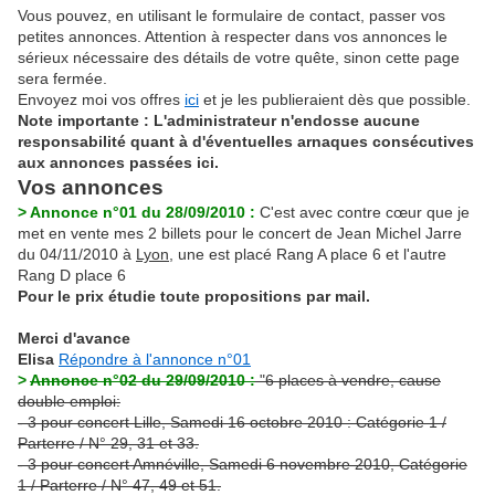
Vous pouvez, en utilisant le formulaire de contact, passer vos
petites annonces. Attention à respecter dans vos annonces le
sérieux nécessaire des détails de votre quête, sinon cette page
sera fermée.
Envoyez moi vos offres
ici
et je les publieraient dès que possible.
Note importante : L'administrateur n'endosse aucune
responsabilité quant à d'éventuelles arnaques consécutives
aux annonces passées ici.
Vos annonces
> Annonce n°01 du 28/09/2010 :
C'est avec contre cœur que je
met en vente mes 2 billets pour le concert de Jean Michel Jarre
du 04/11/2010 à
Lyon
, une est placé Rang A place 6 et l'autre
Rang D place 6
Pour le prix étudie toute propositions par mail.
Merci d'avance
Elisa
Répondre à l'annonce n°01
>
Annonce n°02 du 29/09/2010 :
"6 places à vendre, cause
double emploi:
- 3 pour concert Lille, Samedi 16 octobre 2010 : Catégorie 1 /
Parterre / N° 29, 31 et 33.
- 3 pour concert Amnéville, Samedi 6 novembre 2010, Catégorie
1 / Parterre / N° 47, 49 et 51.