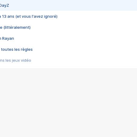
 DayZ
 a 13 ans (et vous l'avez ignoré)
e (littéralement)
im Rayan
 toutes les règles
s les jeux vidéo
us choquant de Rockstar ? - Le scandale BULLY
e plus moche de Steam
du RÊVE tourne au CAUCHEMAR
pendant 8 heures
it… à tort
umiliés par un jeu vidéo