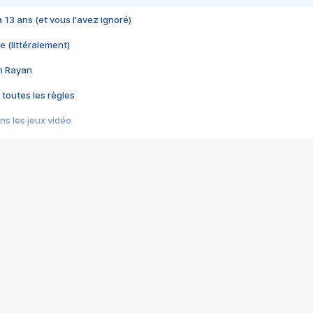
 a 13 ans (et vous l'avez ignoré)
e (littéralement)
im Rayan
 toutes les règles
s les jeux vidéo
us choquant de Rockstar ? - Le scandale BULLY
e plus moche de Steam
du RÊVE tourne au CAUCHEMAR
pendant 8 heures
it… à tort
umiliés par un jeu vidéo
ire - Final Fantasy 8