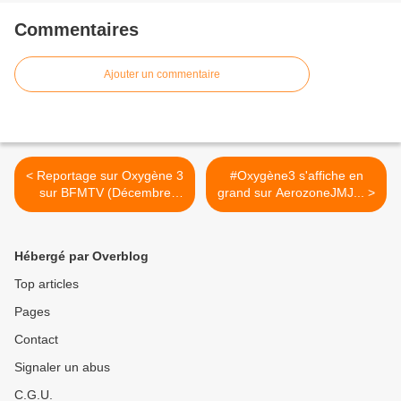
Commentaires
Ajouter un commentaire
< Reportage sur Oxygène 3
#Oxygène3 s'affiche en
sur BFMTV (Décembre
grand sur AerozoneJMJ... >
2016)
Hébergé par Overblog
Top articles
Pages
Contact
Signaler un abus
C.G.U.