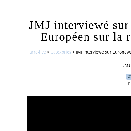
JMJ interviewé su
Européen sur la r
Jarre-live
>
Categories
>
JMJ interviewé sur Euronews
JMJ 
2
P