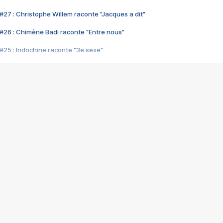
#27 : Christophe Willem raconte "Jacques a dit"
#26 : Chimène Badi raconte "Entre nous"
#25 : Indochine raconte "3e sexe"
#24 : Zaho raconte "C'est chelou"
#23 : Patrick Bruel raconte "Au café des délices"
#22 : Kyo raconte "Le chemin"
#21 : Nolwenn Leroy raconte "Cassé"
#20 : Patrick Hernandez raconte "Born to be alive"
#19 : Lorie raconte "Près de moi"
#18 : Michael Jones raconte "A nos actes manqués" (avec Jean-Jacque
#17 : Khaled raconte "Aïcha"
#16 : Corneille raconte "Parce qu'on vient de loin"