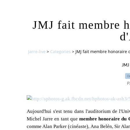
JMJ fait membre ho
d
Jarre-live
>
Categories
>
JMJ fait membre honoraire de
JMJ 
0
P
Aujourd'hui s'est tenu dans l'auditorium de l'Un
Michel Jarre en tant que
membre honoraire du Co
comme Alan Parker (cinéaste),
Ana Belén, Sir Alan