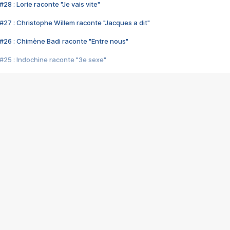
28 : Lorie raconte "Je vais vite"
#27 : Christophe Willem raconte "Jacques a dit"
#26 : Chimène Badi raconte "Entre nous"
#25 : Indochine raconte "3e sexe"
#24 : Zaho raconte "C'est chelou"
#23 : Patrick Bruel raconte "Au café des délices"
#22 : Kyo raconte "Le chemin"
#21 : Nolwenn Leroy raconte "Cassé"
#20 : Patrick Hernandez raconte "Born to be alive"
#19 : Lorie raconte "Près de moi"
#18 : Michael Jones raconte "A nos actes manqués" (avec Jean-Jacque
#17 : Khaled raconte "Aïcha"
#16 : Corneille raconte "Parce qu'on vient de loin"