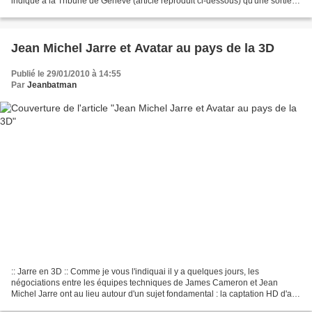
indique à la Tribune de Genève (article reproduit ci-dessous) qu'une sortie
dans certaines salles...
Jean Michel Jarre et Avatar au pays de la 3D
Publié le 29/01/2010 à 14:55
Par
Jeanbatman
:: Jarre en 3D :: Comme je vous l'indiquai il y a quelques jours, les
négociations entre les équipes techniques de James Cameron et Jean
Michel Jarre ont au lieu autour d'un sujet fondamental : la captation HD d'au
moins un de ses concerts 2010 . Elles...