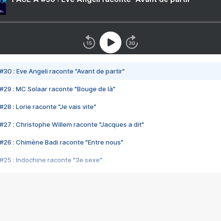
#30 : Eve Angeli raconte "Avant de partir"
#29 : MC Solaar raconte "Bouge de là"
28 : Lorie raconte "Je vais vite"
#27 : Christophe Willem raconte "Jacques a dit"
#26 : Chimène Badi raconte "Entre nous"
#25 : Indochine raconte "3e sexe"
#24 : Zaho raconte "C'est chelou"
#23 : Patrick Bruel raconte "Au café des délices"
#22 : Kyo raconte "Le chemin"