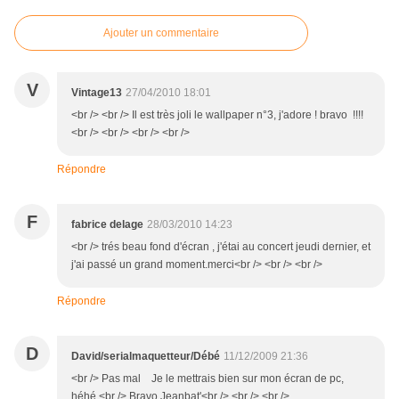
Ajouter un commentaire
V
Vintage13
27/04/2010 18:01
<br /> <br /> Il est très joli le wallpaper n°3, j'adore ! bravo !!!!
<br /> <br /> <br /> <br />
Répondre
F
fabrice delage
28/03/2010 14:23
<br /> trés beau fond d'écran , j'étai au concert jeudi dernier, et
j'ai passé un grand moment.merci<br /> <br /> <br />
Répondre
D
David/serialmaquetteur/Débé
11/12/2009 21:36
<br /> Pas mal Je le mettrais bien sur mon écran de pc,
héhé <br /> Bravo Jeanbat'<br /> <br /> <br />