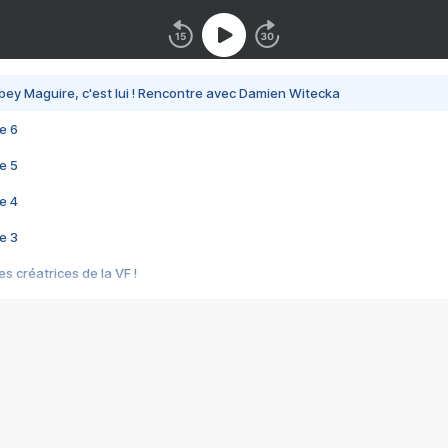
bey Maguire, c'est lui ! Rencontre avec Damien Witecka
e 6
e 5
e 4
e 3
s créatrices de la VF !
e 2
e 1
e Mektoub My Love arrive enfin ! Rencontre avec Shaïn Boumedine et Sal
i : après Toni en famille